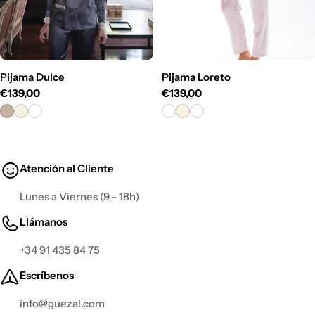
Pijama Dulce
Pijama Loreto
Precio
€139,00
Precio
€139,00
habitual
habitual
Atención al Cliente
Lunes a Viernes (9 - 18h)
Llámanos
+34 91 435 84 75
Escríbenos
info@guezal.com