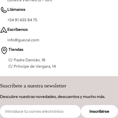
Llámanos
+34 91 435 84 75
Escríbenos
info@guezal.com
Tiendas
C/ Padre Damián, 18
C/ Príncipe de Vergara, 14
Suscríbete a nuestra newsletter
Descubre nuestras novedades, descuentos y mucho más.
Correo
Inscribirse
electrónico