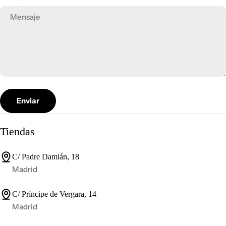
o
d
e
c
o
n
t
Enviar
a
c
t
Tiendas
o
C/ Padre Damián, 18
Madrid
C/ Príncipe de Vergara, 14
Madrid