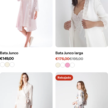
c
i
ó
n
:
Bata Junco
Bata Junco larga
Precio
€149,00
€176,00
€195,00
Precio
Precio
habitual
de
habitual
venta
Rebajado