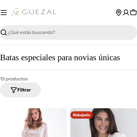
Saltar
al
C
contenido
Buscar
R
Batas especiales para novias únicas
e
c
13 productos
o
Filtrar
p
i
Rebajado
l
a