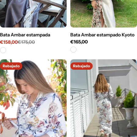
Bata Ambar estampada
Bata Ambar estampado Kyoto
Precio
€165,00
€158,00
€175,00
Precio
Precio
habitual
de
habitual
venta
Rebajado
Rebajado