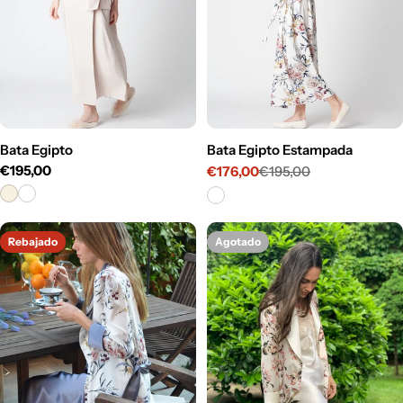
Bata Egipto
Bata Egipto Estampada
Precio
€195,00
€176,00
€195,00
Precio
Precio
habitual
de
habitual
venta
Rebajado
Agotado