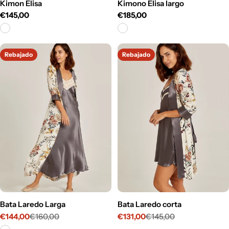
Kimon Elisa
Kimono Elisa largo
Precio
€145,00
Precio
€185,00
habitual
habitual
Rebajado
Rebajado
Bata Laredo Larga
Bata Laredo corta
€144,00
€160,00
€131,00
€145,00
Precio
Precio
Precio
Precio