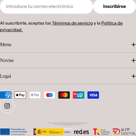
Correo
Inscribirse
electrónico
Al suscribirte, aceptas los
Términos de servicio
y la
Política de
privacidad.
Menu
Novias
Legal
Métodos
de
pago
Instagram