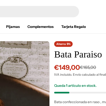
Pijamas
Complementos
Tarjeta Regalo
Ahorra
9%
Bata Paraiso
€149,00
Precio
Precio
€165,00
IVA incluido. Envío calculado al fina
de
habitual
venta
Queda
1
artículo en stock.
Abrir medios 5 en modal
Bata confeccionada en raso , m