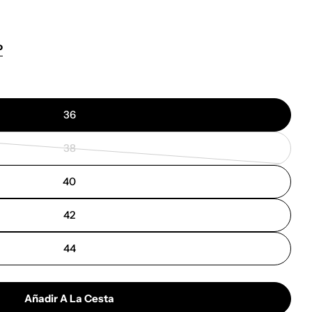
o
Abrir medios 0
36
38
Variante
agotada
40
o
no
42
disponible
44
Añadir A La Cesta