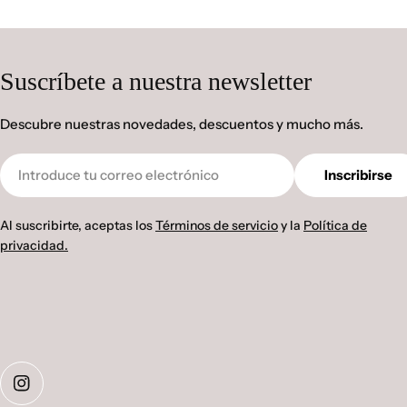
Suscríbete a nuestra newsletter
Descubre nuestras novedades, descuentos y mucho más.
Correo
Inscribirse
electrónico
Al suscribirte, aceptas los
Términos de servicio
y la
Política de
privacidad.
Instagram