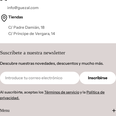
info@guezal.com
Tiendas
C/ Padre Damián, 18
C/ Príncipe de Vergara, 14
Suscríbete a nuestra newsletter
Descubre nuestras novedades, descuentos y mucho más.
Correo
Inscribirse
electrónico
Al suscribirte, aceptas los
Términos de servicio
y la
Política de
privacidad.
Menu