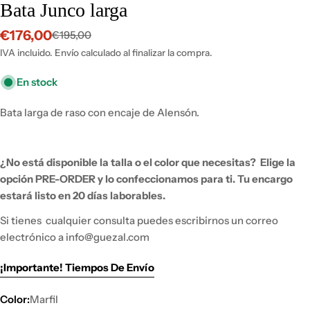
Bata Junco larga
€176,00
€195,00
Precio
Precio
de
habitual
IVA incluido. Envío calculado al finalizar la compra.
venta
En stock
Bata larga de raso con encaje de Alensón.
¿No está disponible la talla o el color que necesitas?
Elige la
opción PRE-ORDER y lo
confeccionamos para ti.
Tu encargo
estará listo en 20 días laborables.
Si tienes
cualquier consulta puedes escribirnos un correo
electrónico a info@guezal.com
¡Importante! Tiempos De Envío
Color:
Marfil