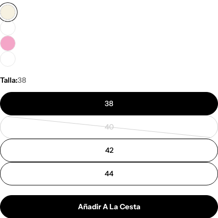
Talla:
38
38
40
Variante
agotada
42
o
no
44
disponible
Añadir A La Cesta