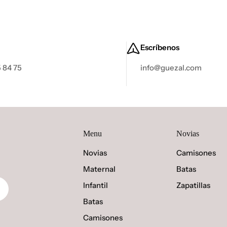
Escríbenos
 84 75
info@guezal.com
Menu
Novias
Novias
Camisones
Maternal
Batas
Infantil
Zapatillas
Batas
Camisones