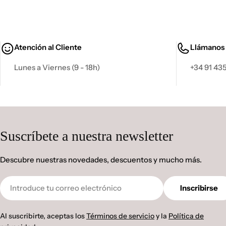
Atención al Cliente
Llámanos
Lunes a Viernes (9 - 18h)
+34 91 435
Suscríbete a nuestra newsletter
Descubre nuestras novedades, descuentos y mucho más.
Correo
Inscribirse
electrónico
Al suscribirte, aceptas los
Términos de servicio
y la
Política de