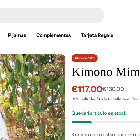
Pijamas
Complementos
Tarjeta Regalo
Ahorra
10%
Kimono Mim
€117,00
Precio
Precio
€130,00
IVA incluido. Envío calculado al fina
de
habitual
venta
Queda
1
artículo en stock.
Kimono corto estampado en cr