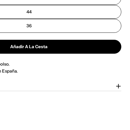
44
36
Añadir A La Cesta
olso.
n España.