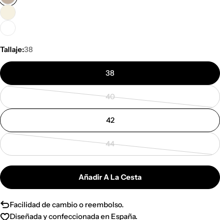
Tallaje:
38
38
40
Variante
agotada
42
o
no
44
disponible
Variante
agotada
o
Añadir A La Cesta
no
disponible
Facilidad de cambio o reembolso.
Diseñada y confeccionada en España.