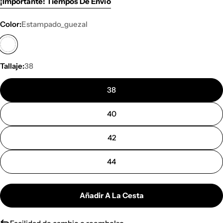
¡Importante! Tiempos De Envío
Color:
Estampado_guezal
Tallaje:
38
38
40
42
44
Añadir A La Cesta