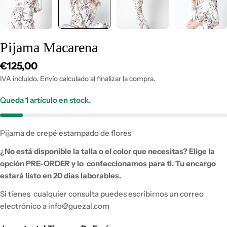
Pijama Macarena
Precio
€125,00
habitual
IVA incluido. Envío calculado al finalizar la compra.
Queda
1
artículo en stock.
Pijama de crepé estampado de flores
¿No está disponible la talla o el color que necesitas?
Elige la
opción PRE-ORDER y lo
confeccionamos para ti.
Tu encargo
estará listo en 20 días laborables.
Si tienes
cualquier consulta puedes escribirnos un correo
electrónico a info@guezal.com