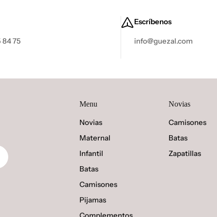
Escríbenos
 84 75
info@guezal.com
Menu
Novias
Novias
Camisones
Maternal
Batas
Infantil
Zapatillas
Batas
Camisones
Pijamas
Complementos