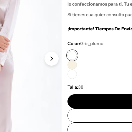
lo
confeccionamos para ti. Tu e
Si tienes
cualquier consulta pu
¡Importante! Tiempos De Enví
Color:
Gris_plomo
Abrir medios 1 en modal
Talla:
38