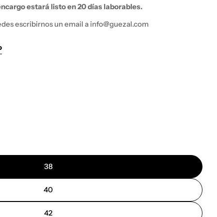
ncargo estará listo en 20 días laborables.
edes escribirnos un email a info@guezal.com
o
Abrir medios 2 
38
40
42