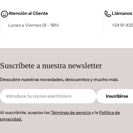
Atención al Cliente
Llámanos
Lunes a Viernes (9 - 18h)
+34 91 435
Suscríbete a nuestra newsletter
Descubre nuestras novedades, descuentos y mucho más.
Correo
Inscribirse
electrónico
Al suscribirte, aceptas los
Términos de servicio
y la
Política de
privacidad.