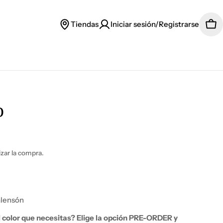
Tiendas
Iniciar sesión/Registrarse
Car
o
lizar la compra.
alensón
el color que necesitas?
Elige la opción PRE-ORDER y