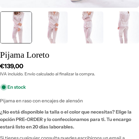
Pijama Loreto
Precio
€139,00
habitual
IVA incluido. Envío calculado al finalizar la compra.
En stock
Pijama en raso con encajes de alensón
¿No está disponible la talla o el color que necesitas?
Elige la
opción PRE-ORDER y lo
confeccionamos para ti. Tu encargo
estará listo en 20 días laborables.
Si tienes
cualquier consulta puedes escribirnos un email a