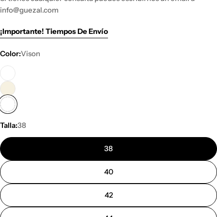
info@guezal.com
¡Importante! Tiempos De Envío
Color:
Vison
Talla:
38
38
40
42