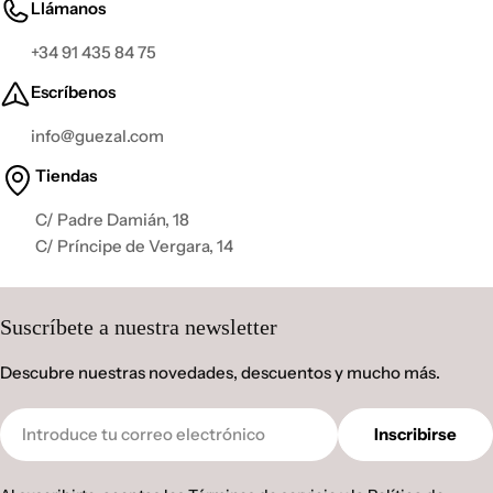
Llámanos
+34 91 435 84 75
Escríbenos
info@guezal.com
Tiendas
C/ Padre Damián, 18
C/ Príncipe de Vergara, 14
Suscríbete a nuestra newsletter
Descubre nuestras novedades, descuentos y mucho más.
Correo
Inscribirse
electrónico