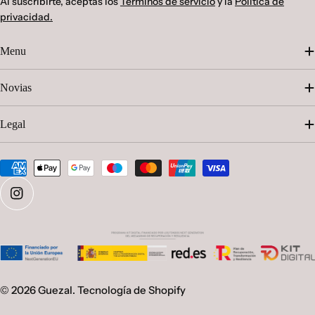
Al suscribirte, aceptas los
Términos de servicio
y la
Política de
privacidad.
Menu
Novias
Legal
Métodos
de
pago
Instagram
© 2026
Guezal
.
Tecnología de Shopify