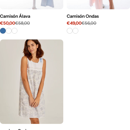
Camisón Álava
Camisón Ondas
€50,00
€58,00
€49,00
€56,00
Precio
Precio
Precio
Precio
de
habitual
de
habitual
venta
venta