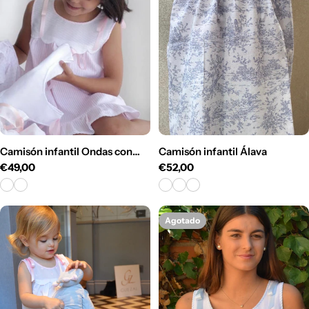
c
i
ó
n
:
Camisón infantil Ondas con
Camisón infantil Álava
Precio
€49,00
Precio
€52,00
Jaretas
habitual
habitual
Agotado