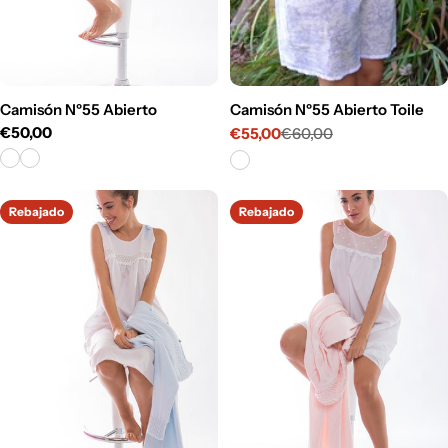
Camisón Nº55 Abierto
Camisón Nº55 Abierto Toile
Precio
€50,00
€55,00
€60,00
Precio
Precio
habitual
de
habitual
venta
Rebajado
Rebajado