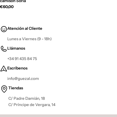
camison Soria
Precio
€60,00
habitual
Atención al Cliente
Lunes a Viernes (9 - 18h)
Llámanos
+34 91 435 84 75
Escríbenos
info@guezal.com
Tiendas
C/ Padre Damián, 18
C/ Príncipe de Vergara, 14