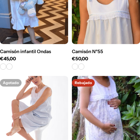
Camisón infantil Ondas
Camisón Nº55
Precio
€45,00
Precio
€50,00
habitual
habitual
Agotado
Rebajado