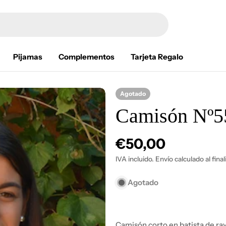
Pijamas
Complementos
Tarjeta Regalo
Agotado
Camisón Nº5
Precio
€50,00
habitual
IVA incluido. Envío calculado al fina
Agotado
Abrir medios 1 en modal
Camisón corto en batista de ra