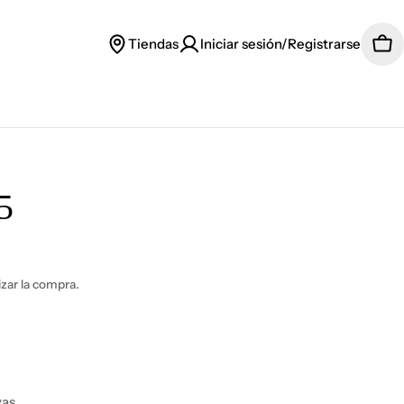
Tiendas
Iniciar sesión/Registrarse
Car
5
lizar la compra.
yas.