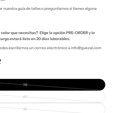
 nuestra guía de tallas o preguntarnos si tienes alguna
el color que necesitas?
Elige la opción PRE-ORDER y lo
argo estará listo en 20 días laborables.
edes escribirnos un correo electrónico a info@guezal.com
Abrir medios 0
o
38
Variante
agotada
40
o
Variante
no
agotada
42
disponible
o
Variante