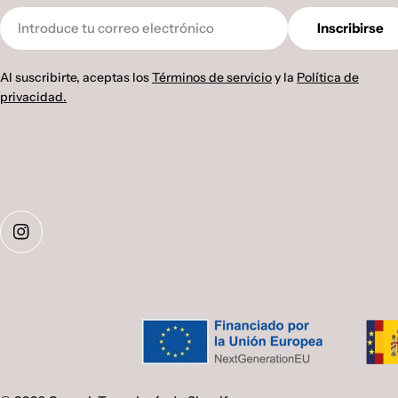
Correo
Inscribirse
electrónico
Al suscribirte, aceptas los
Términos de servicio
y la
Política de
privacidad.
Instagram