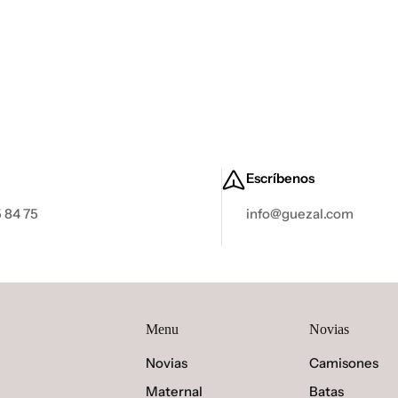
Escríbenos
 84 75
info@guezal.com
Menu
Novias
Novias
Camisones
Maternal
Batas