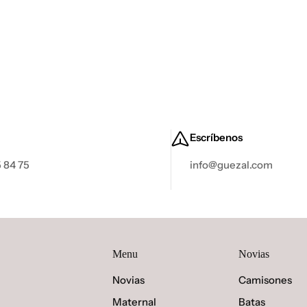
Escríbenos
 84 75
info@guezal.com
Menu
Novias
Novias
Camisones
Maternal
Batas