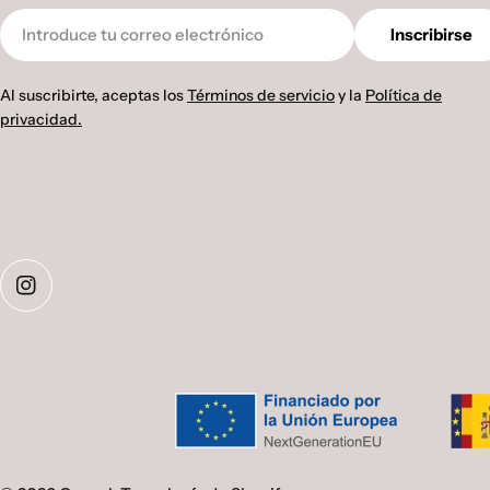
Correo
Inscribirse
electrónico
Al suscribirte, aceptas los
Términos de servicio
y la
Política de
privacidad.
Instagram