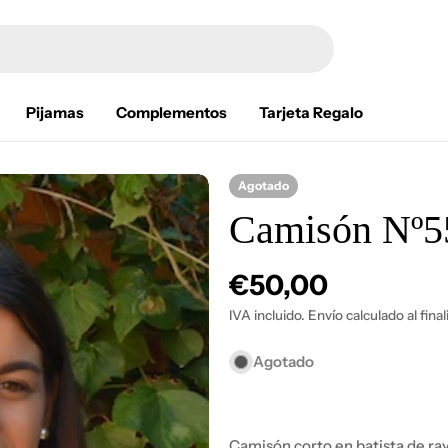
Pijamas
Complementos
Tarjeta Regalo
Agotado
Camisón Nº5
Precio
€50,00
habitual
IVA incluido. Envío calculado al fina
Agotado
Abrir medios 1 en modal
Camisón corto en batista de ra