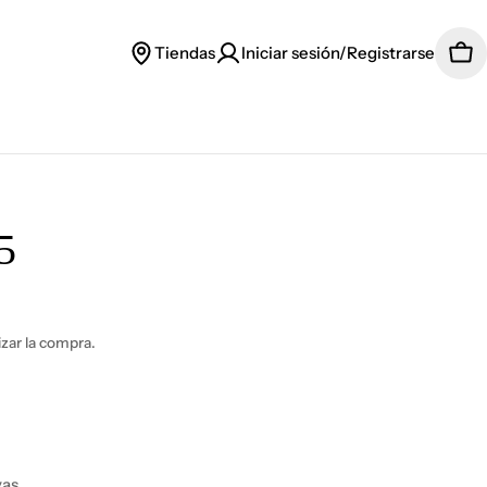
Tiendas
Iniciar sesión/Registrarse
Car
5
lizar la compra.
yas.