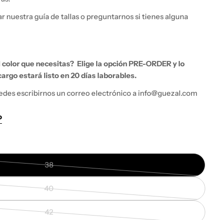
 nuestra guía de tallas o preguntarnos si tienes alguna
el color que necesitas?
Elige la opción PRE-ORDER y lo
argo estará listo en 20 días laborables.
edes escribirnos un correo electrónico a info@guezal.com
Abrir medios 0
o
38
Variante
agotada
40
o
Variante
no
agotada
42
disponible
o
Variante