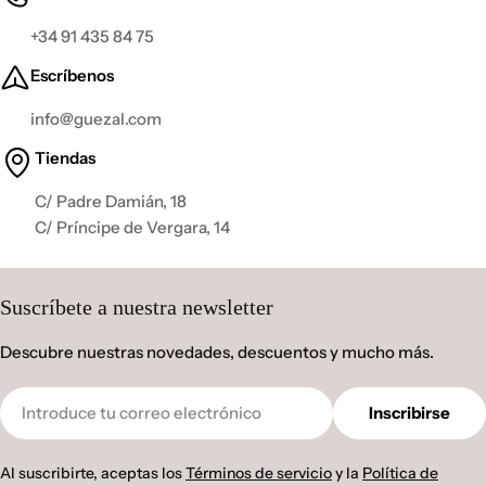
+34 91 435 84 75
Escríbenos
info@guezal.com
Tiendas
C/ Padre Damián, 18
C/ Príncipe de Vergara, 14
Suscríbete a nuestra newsletter
Descubre nuestras novedades, descuentos y mucho más.
Correo
Inscribirse
electrónico
Al suscribirte, aceptas los
Términos de servicio
y la
Política de