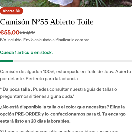
Ahorra
8%
Camisón Nº55 Abierto Toile
€55,00
€60,00
Precio
Precio
de
habitual
IVA incluido. Envío calculado al finalizar la compra.
venta
Queda
1
artículo en stock.
Camisón de algodón 100%, estampado en Toile de Jouy.
Abierto
por delante.
Perfecto para la lactancia.
*
Da poca talla
.
Puedes consultar nuestra guía de tallas o
preguntarnos si tienes alguna duda.*
¿No está disponible la talla o el color que necesitas?
Elige la
opción PRE-ORDER y lo
confeccionamos para ti.
Tu encargo
estará listo en 20 días laborables.
Si tienes
cualquier consulta puedes escribirnos un correo