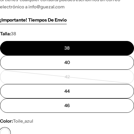
electrónico a info@guezal.com
¡Importante! Tiempos De Envío
Talla:
38
38
40
42
Variante
agotada
44
o
no
46
disponible
Color:
Toile_azul