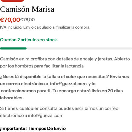
Camisón Marisa
€70,00
€78,00
Precio
Precio
de
habitual
IVA incluido. Envío calculado al finalizar la compra.
venta
Quedan
2
artículos en stock.
Camisón en microfibra con detalles de encaje y jaretas.
Abierto
por los hombros para facilitar la lactancia.
¿No está disponible la talla o el color que necesitas?
Envíanos
un correo electrónico a
info@guezal.com
y lo
confeccionamos para ti.
Tu encargo estará listo en 20 días
laborables.
Si tienes
cualquier consulta puedes escribirnos un correo
electrónico a info@guezal.com
¡Importante! Tiempos De Envío