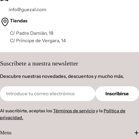
info@guezal.com
Tiendas
C/ Padre Damián, 18
C/ Príncipe de Vergara, 14
Suscríbete a nuestra newsletter
Descubre nuestras novedades, descuentos y mucho más.
Correo
Inscribirse
electrónico
Al suscribirte, aceptas los
Términos de servicio
y la
Política de
privacidad.
Menu