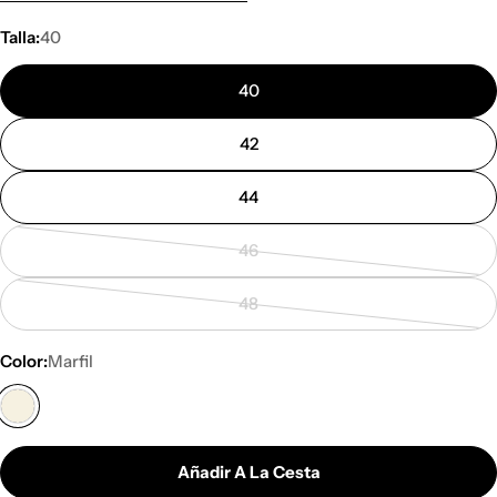
Talla:
40
40
42
44
46
Variante
agotada
48
o
Variante
no
agotada
Color:
Marfil
disponible
o
no
disponible
Añadir A La Cesta