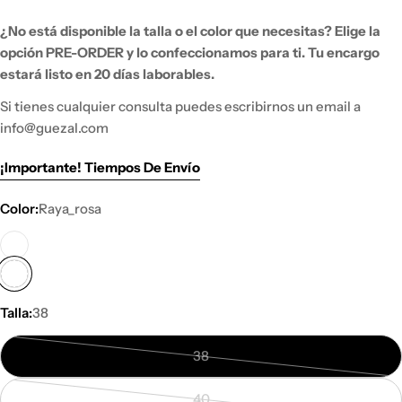
¿No está disponible la talla o el color que necesitas?
Elige la
opción PRE-ORDER y lo
confeccionamos para ti. Tu encargo
estará listo en 20 días laborables.
Si tienes
cualquier consulta puedes escribirnos un email a
info@guezal.com
¡Importante! Tiempos De Envío
Color:
Raya_rosa
Talla:
38
38
Variante
agotada
40