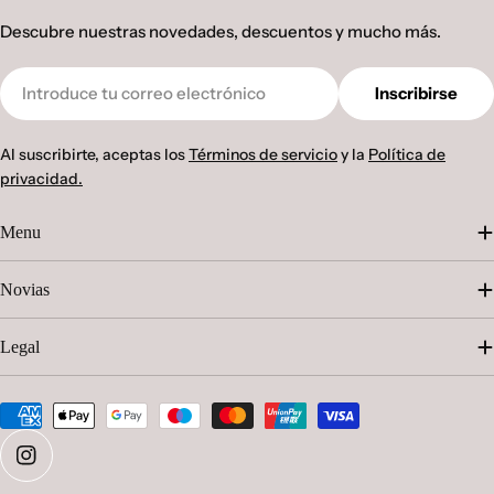
Descubre nuestras novedades, descuentos y mucho más.
Correo
Inscribirse
electrónico
Al suscribirte, aceptas los
Términos de servicio
y la
Política de
privacidad.
Menu
Novias
Legal
Métodos
de
pago
Instagram