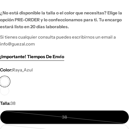
¿No está disponible la talla o el color que necesitas?
Elige la
opción PRE-ORDER y lo
confeccionamos para ti. Tu encargo
estará listo en 20 días laborables.
Si tienes
cualquier consulta puedes escribirnos un email a
info@guezal.com
¡Importante! Tiempos De Envío
Color:
Raya_Azul
Talla:
38
38
Variante
agotada