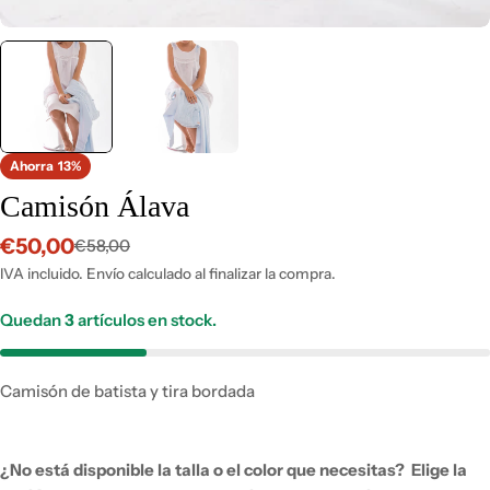
Ahorra
13%
Camisón Álava
€50,00
€58,00
Precio
Precio
de
habitual
IVA incluido. Envío calculado al finalizar la compra.
venta
Quedan
3
artículos en stock.
Camisón de batista y tira bordada
¿No está disponible la talla o el color que necesitas?
Elige la