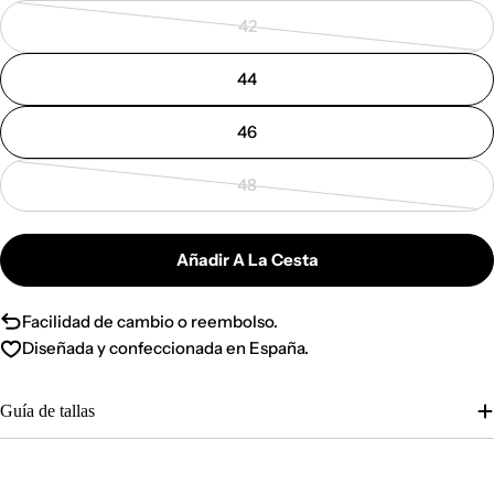
no
42
disponible
Variante
agotada
44
o
no
46
disponible
48
Variante
agotada
o
Añadir A La Cesta
no
disponible
Facilidad de cambio o reembolso.
Diseñada y confeccionada en España.
Guía de tallas