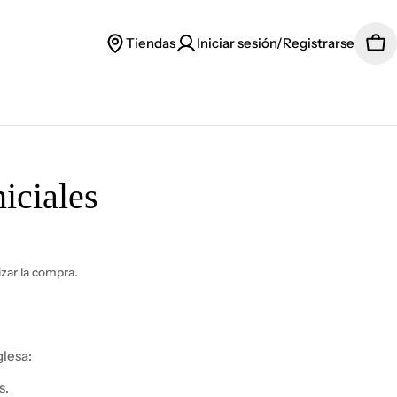
Tiendas
Iniciar sesión/Registrarse
Car
iciales
lizar la compra.
glesa:
s.