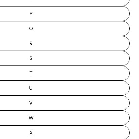
P
Q
R
S
T
U
V
W
X