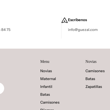
Escríbenos
 84 75
info@guezal.com
Menu
Novias
Novias
Camisones
Maternal
Batas
Infantil
Zapatillas
Batas
Camisones