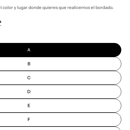
l color y lugar donde quieres que realicemos el bordado.
o
A
B
C
D
E
F