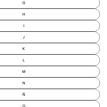
G
H
I
J
K
L
M
N
Ñ
O