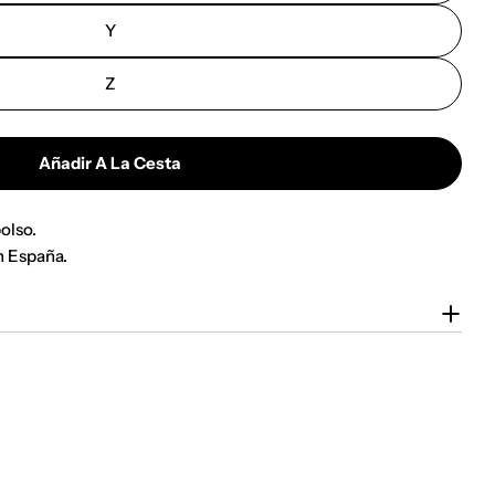
Y
Z
Añadir A La Cesta
olso.
n España.