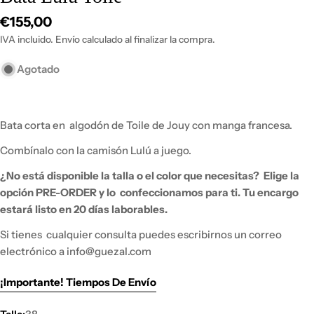
Precio
€155,00
habitual
IVA incluido. Envío calculado al finalizar la compra.
Agotado
Bata corta en
algodón de Toile de Jouy con manga francesa.
Combínalo con la camisón Lulú a juego.
¿No está disponible la talla o el color que necesitas?
Elige la
opción PRE-ORDER y lo
confeccionamos para ti. Tu encargo
estará listo en 20 días laborables.
Si tienes
cualquier consulta puedes escribirnos un correo
electrónico a info@guezal.com
¡Importante! Tiempos De Envío