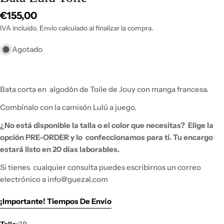
Precio
€155,00
habitual
IVA incluido. Envío calculado al finalizar la compra.
Agotado
Bata corta en
algodón de Toile de Jouy con manga francesa.
Combínalo con la camisón Lulú a juego.
¿No está disponible la talla o el color que necesitas?
Elige la
opción PRE-ORDER y lo
confeccionamos para ti. Tu encargo
estará listo en 20 días laborables.
Si tienes
cualquier consulta puedes escribirnos un correo
electrónico a info@guezal.com
¡Importante! Tiempos De Envío