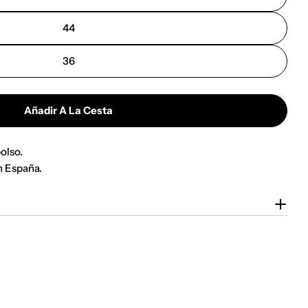
44
36
Añadir A La Cesta
olso.
n España.