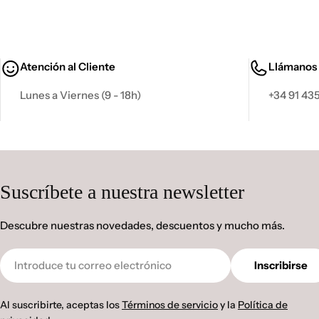
Atención al Cliente
Llámanos
Lunes a Viernes (9 - 18h)
+34 91 435
Suscríbete a nuestra newsletter
Descubre nuestras novedades, descuentos y mucho más.
Correo
Inscribirse
electrónico
Al suscribirte, aceptas los
Términos de servicio
y la
Política de