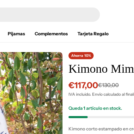
Pijamas
Complementos
Tarjeta Regalo
Ahorra
10%
Kimono Mim
€117,00
Precio
Precio
€130,00
IVA incluido. Envío calculado al fina
de
habitual
venta
Queda
1
artículo en stock.
Kimono corto estampado en cr