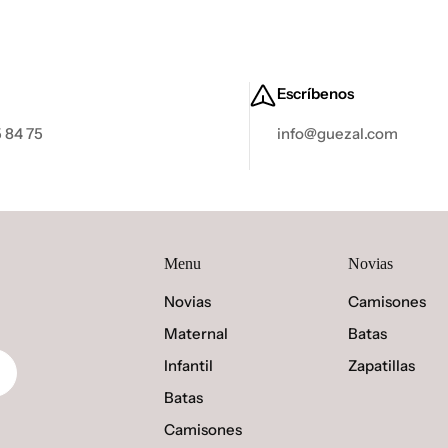
Escríbenos
 84 75
info@guezal.com
Menu
Novias
Novias
Camisones
Maternal
Batas
Infantil
Zapatillas
Batas
Camisones