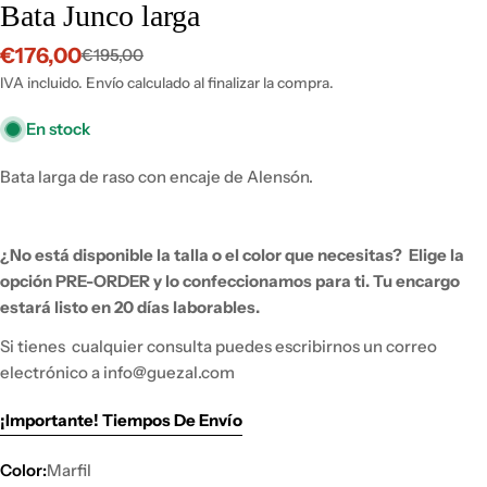
Bata Junco larga
€176,00
€195,00
Precio
Precio
de
habitual
IVA incluido. Envío calculado al finalizar la compra.
venta
En stock
Bata larga de raso con encaje de Alensón.
¿No está disponible la talla o el color que necesitas?
Elige la
opción PRE-ORDER y lo
confeccionamos para ti.
Tu encargo
estará listo en 20 días laborables.
Si tienes
cualquier consulta puedes escribirnos un correo
electrónico a info@guezal.com
¡Importante! Tiempos De Envío
Color:
Marfil