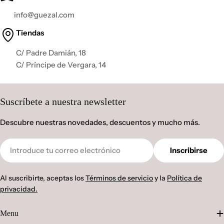
info@guezal.com
Tiendas
C/ Padre Damián, 18
C/ Príncipe de Vergara, 14
Suscríbete a nuestra newsletter
Descubre nuestras novedades, descuentos y mucho más.
Correo
Inscribirse
electrónico
Al suscribirte, aceptas los
Términos de servicio
y la
Política de
privacidad.
Menu