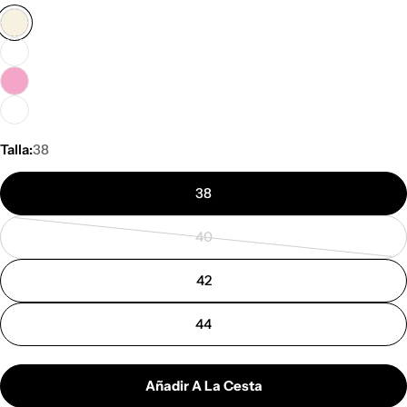
Talla:
38
38
40
Variante
agotada
42
o
no
44
disponible
Añadir A La Cesta