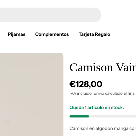
Pijamas
Complementos
Tarjeta Regalo
Camison Vain
Precio
€128,00
habitual
IVA incluido. Envío calculado al fina
Queda
1
artículo en stock.
Camison en algodon manga cort