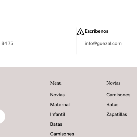
Escríbenos
 84 75
info@guezal.com
Menu
Novias
Novias
Camisones
Maternal
Batas
Infantil
Zapatillas
Batas
Camisones