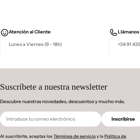
Atención al Cliente
Llámanos
Lunes a Viernes (9 - 18h)
+34 91 435
Suscríbete a nuestra newsletter
Descubre nuestras novedades, descuentos y mucho más.
Correo
Inscribirse
electrónico
Al suscribirte, aceptas los
Términos de servicio
y la
Política de