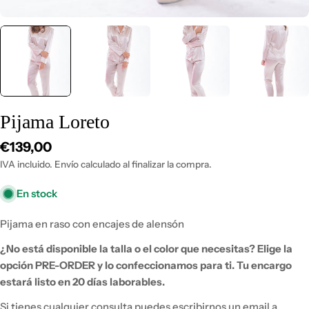
Pijama Loreto
Precio
€139,00
habitual
IVA incluido. Envío calculado al finalizar la compra.
En stock
Pijama en raso con encajes de alensón
¿No está disponible la talla o el color que necesitas?
Elige la
opción PRE-ORDER y lo
confeccionamos para ti. Tu encargo
estará listo en 20 días laborables.
Si tienes
cualquier consulta puedes escribirnos un email a