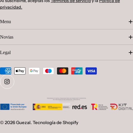
Al suscribirte, aceptas los
Términos de servicio
y la
Política de
privacidad.
Menu
Novias
Legal
Métodos
de
pago
Instagram
© 2026
Guezal
.
Tecnología de Shopify