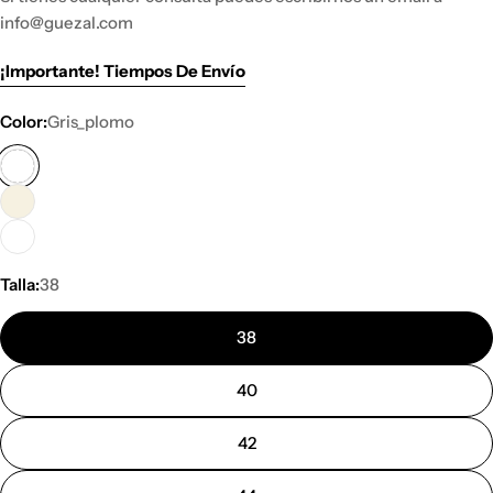
info@guezal.com
¡Importante! Tiempos De Envío
Color:
Gris_plomo
Talla:
38
38
40
42