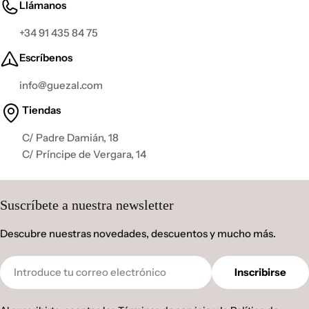
Llámanos
+34 91 435 84 75
Escríbenos
info@guezal.com
Tiendas
C/ Padre Damián, 18
C/ Príncipe de Vergara, 14
Suscríbete a nuestra newsletter
Descubre nuestras novedades, descuentos y mucho más.
Correo
Inscribirse
electrónico