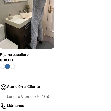
c
i
ó
n
:
Pijama caballero
Precio
€98,00
habitual
Atención al Cliente
Lunes a Viernes (9 - 18h)
Llámanos