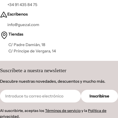
+34 91 435 84 75
Escríbenos
info@guezal.com
Tiendas
C/ Padre Damián, 18
C/ Príncipe de Vergara, 14
Suscríbete a nuestra newsletter
Descubre nuestras novedades, descuentos y mucho más.
Correo
Inscribirse
electrónico
Al suscribirte, aceptas los
Términos de servicio
y la
Política de
privacidad.