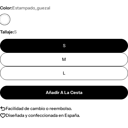
Color:
Estampado_guezal
Tallaje:
S
S
M
L
Añadir A La Cesta
Facilidad de cambio o reembolso.
Diseñada y confeccionada en España.